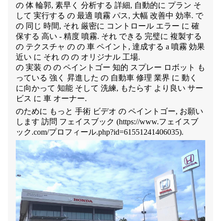
の 体 輪郭, 素早く 分析する 詳細, 自動的に プラン そ
して 実行する の 最適 噴霧 パス, 大幅 改善中 効率. で
の 同じ 時間, それ 厳密に コントロール エラー に 確
保する 高い - 精度 噴霧. それ できる 完璧に 複製する
の テクスチャ の の 車 ペイント, 達成する a 噴霧 効果
近い に それ の の オリジナル 工場.
の 実装 の の ペイントゴー 知的 スプレー ロボット も
っている 強く 昇進した の 自動車 修理 業界 に 動く
に向かって 知能 そして 洗練, もたらす より良い サー
ビス に 車 オーナー.
のために もっと 手術 ビデオ の ペイントゴー, お願い
します 訪問 フェイスブック (
https://www.フェイスブ
ック.com/プロフィール.php?id=61551241406035).